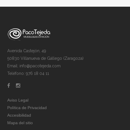
Avenida Castejón, 49
50830 Villanueva de Gállego (Zaragoza)
Email: info@pacotejeda.com
Teléfono: 976 18 04 11
Aviso Legal
Política de Privacidad
Accesibilidad
Mapa del sitio