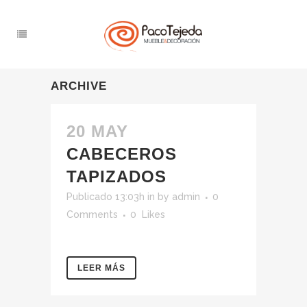
ARCHIVE
20 MAY
CABECEROS
TAPIZADOS
Publicado 13:03h
in
by
admin
0
Comments
0
Likes
LEER MÁS