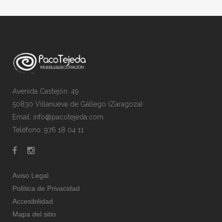
Avenida Castejón, 49
50830 Villanueva de Gállego (Zaragoza)
Email: info@pacotejeda.com
Teléfono: 976 18 04 11
Aviso Legal
Política de Privacidad
Accesibilidad
Mapa del sitio