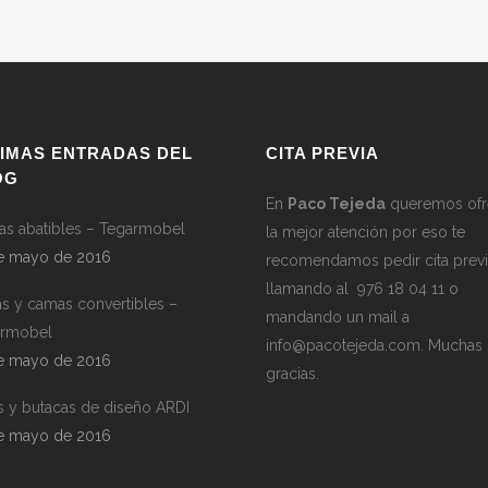
TIMAS ENTRADAS DEL
CITA PREVIA
OG
En
Paco Tejeda
queremos ofr
s abatibles – Tegarmobel
la mejor atención por eso te
e mayo de 2016
recomendamos pedir cita previ
llamando al 976 18 04 11 o
s y camas convertibles –
mandando un mail a
armobel
info@pacotejeda.com
. Muchas
e mayo de 2016
gracias.
s y butacas de diseño ARDI
e mayo de 2016