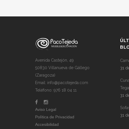
ÚL
BL
Avenida Castejón, 49
Cama
50830 Villanueva de Gállego
31 d
(Zaragoza)
Cuna
Email: info@pacotejeda.com
Teg
Teléfono: 976 18 04 11
31 d
Sofa
Aviso Legal
31 d
Política de Privacidad
Accesibilidad