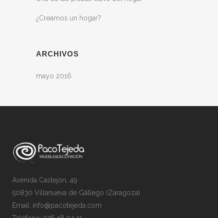
¿Creamos un hogar?
ARCHIVOS
mayo 2016
Avenida Castejón, 49
50830 Villanueva de Gállego (Zaragoza)
Email: info@pacotejeda.com